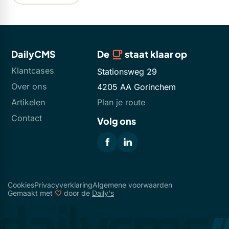
DailyCMS
De
staat klaar op
Klantcases
Stationsweg 29
Over ons
4205 AA Gorinchem
Artikelen
Plan je route
Contact
Volg ons
Cookies
Privacyverklaring
Algemene voorwaarden
Gemaakt met
door de
Daily's